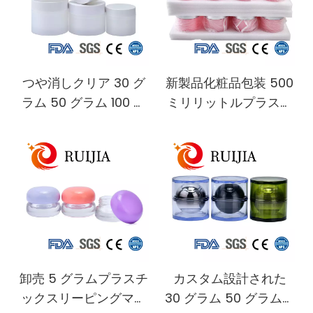
リームプラスチックク
イスクリーム蓋付きプ
リームジャー
ラスチック瓶
つや消しクリア 30 グ
新製品化粧品包装 500
ラム 50 グラム 100 グ
ミリリットルプラスチ
ラム 120 グラム 150 グ
ック容器ボディバター
ラムジュエリー絵画キ
アイハンドフェイスク
ャンディー DIY 軟膏ア
リーム化粧品瓶
イシャドウローション
クリーム化粧品瓶白い
蓋
卸売 5 グラムプラスチ
カスタム設計された
ックスリーピングマス
30 グラム 50 グラムの