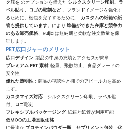
ク瓶を
のオプションを備えた
シルクスクリーン印刷、ラ
ベル貼り、ロゴの彫刻など
、ブランドイメージを強化す
るために、梱包を完了するために、
カスタムの紙箱や紙
管も提供しています
。により
準備ができた在庫と競争力
のある卸売価格
、Ruijia は短納期と柔軟な注文数量を保
証します。
PET広口ジャーのメリット
広口デザイン
: 製品の中身の充填とアクセスが簡単
プレミアム PET 素材
: 軽量、飛散防止、食品グレードの
安全性
優れた透明性
：商品の視認性と棚でのアピール力を高め
ます。
カスタマイズ対応
：シルクスクリーン印刷、ラベル貼
付、ロゴ彫刻
フレキシブルパッケージング
: 紙箱と紙管が利用可能
低MOQの工場直販価格
に最適な
プロテインパウダー瓶、サプリメント包装、化