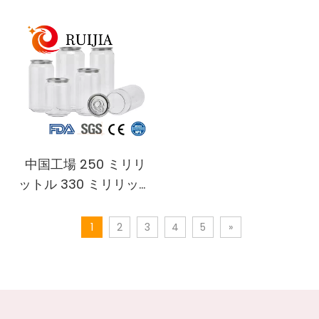
クジャーリップクリー
プラスチック化粧品容
ム容器マスク頬紅化粧
器ラウンドスキンケア
品クリームジャースキ
PP 基材ローションフェ
ンケア包装容器
イスクリーム瓶
中国工場 250 ミリリ
ットル 330 ミリリット
ル 500 ミリリットル
ラウンドプラスチック
1
2
3
4
5
»
清涼飲料カップペット
ケーキ缶クリアフルー
ツジュース密封蓋付き
プラスチックソーダ缶