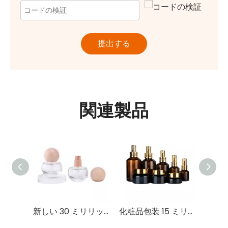
提出する
関連製品
新しい 30 ミリリットルラウンドガラスファンデーションボトルポータブルエネルギー顔の保湿アイクリームローション容器化粧品包装
化粧品包装 15 ミリリットル-100 グラムゴールド蓋付き斜めショルダーガラスボトル/ポンプ/ドロッパーローションボトルクリームジャーセット