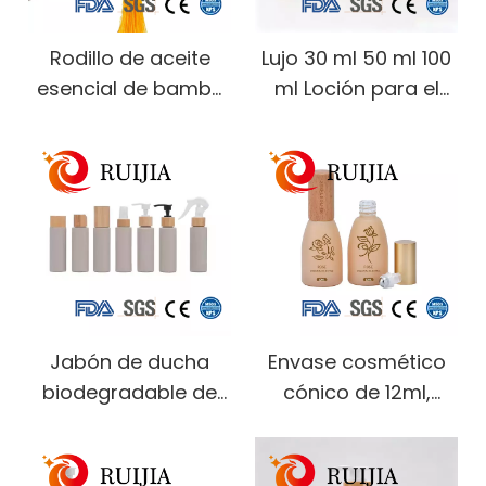
mano
Rodillo de aceite
Lujo 30 ml 50 ml 100
esencial de bambú
ml Loción para el
de estilo chino, 1ml,
cuidado de la piel
2ml, 5ml, en botella,
vacía Crema Spray
reenvasado, botella
de vidrio Redondo
de Perfume vacía
Esmerilado Botella
con borla
cosmética
transparente
Empaquetado con
tapa de bomba de
Jabón de ducha
Envase cosmético
bambú
biodegradable de
cónico de 12ml,
paja de trigo de
botella enrollable de
250ml, crema,
vidrio rosa y verde,
acondicionador
botella de rodillo de