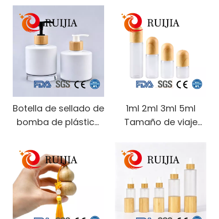
Botella de sellado de
1ml 2ml 3ml 5ml
bomba de plástico
Tamaño de viaje
PE cilíndrica
Perfume Aceite
personalizada de
Aromaterapia
300 ml para loción
Fragancia Líquido
corporal, gel de
Botella de rodillo de
ducha para gel de
vidrio transparente
ducha, embalaje de
con tapa de plástico
loción para lavado a
de madera