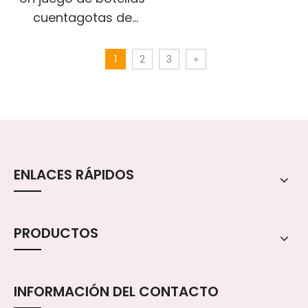
cuentagotas de
vidrio para el
cuidado personal de
1
2
3
»
la piel, color negro,
ámbar transparente
esmerilado y frasco
de vidrio con tapa
de bambú
ENLACES RÁPIDOS
PRODUCTOS
INFORMACIÓN DEL CONTACTO