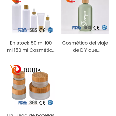
para el cabello,
aceite esencial de
champú, loción,
Perfume de vidrio
bomba, botella de
con tapa de madera
plástico con tapa de
de haya
bambú
En stock 50 ml 100
Cosmético del viaje
ml 150 ml Cosmético
de DIY que
vacío Cuidado
empaqueta la
personal Perfume
botella de la bomba
Loción de tóner
del champú y del gel
Embalaje Botella de
de baño 300ml con
bomba de
la tapa de bambú
pulverización de
niebla de plástico
con tapa de bambú
Un juego de botellas