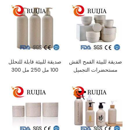
وشامبو ومضخة زجاجة
الحديث كريم الشامبو
بلاستيكية بغطاء من
غسول مضخة الزجاجات
الخيزران
البلاستيكية
صديقة للبيئة القمح القش
صديقة للبيئة قابلة للتحلل
مستحضرات التجميل
100 مل 250 مل 300
الحاويات 30 جرام 50
مل 400 مل 500 مل
جرام 100 جرام 200
زجاجات شامبو قش
جرام 300 جرام 500
القمح مع غطاء المضخة
جرام قناع الشعر وعاء
كريم وجه جرة كريم
بلاستيكية